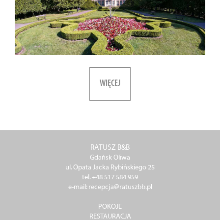
WIĘCEJ
RATUSZ B&B
Gdańsk Oliwa
ul. Opata Jacka Rybińskiego 25
tel. +48 517 584 959
e-mail: recepcja@ratuszbb.pl
POKOJE
RESTAURACJA