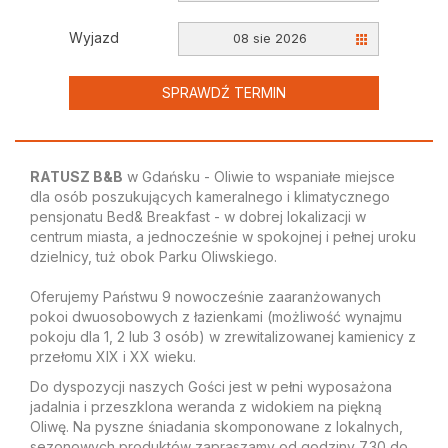
Wyjazd
08 sie 2026
SPRAWDŹ TERMIN
RATUSZ B&B
w Gdańsku - Oliwie to wspaniałe miejsce
dla osób poszukujących kameralnego i klimatycznego
pensjonatu Bed& Breakfast - w dobrej lokalizacji w
centrum miasta, a jednocześnie w spokojnej i pełnej uroku
dzielnicy, tuż obok Parku Oliwskiego.
Oferujemy Państwu 9 nowocześnie zaaranżowanych
pokoi dwuosobowych z łazienkami (możliwość wynajmu
pokoju dla 1, 2 lub 3 osób) w zrewitalizowanej kamienicy z
przełomu XIX i XX wieku.
Do dyspozycji naszych Gości jest w pełni wyposażona
jadalnia i przeszklona weranda z widokiem na piękną
Oliwę. Na pyszne śniadania skomponowane z lokalnych,
sezonowych produktów zapraszamy od godziny 7.30 do